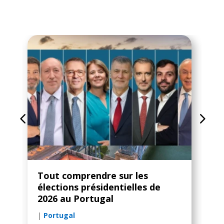
Tout comprendre sur les
C
c
élections présidentielles de
V
2026 au Portugal
P
|
Portugal
|