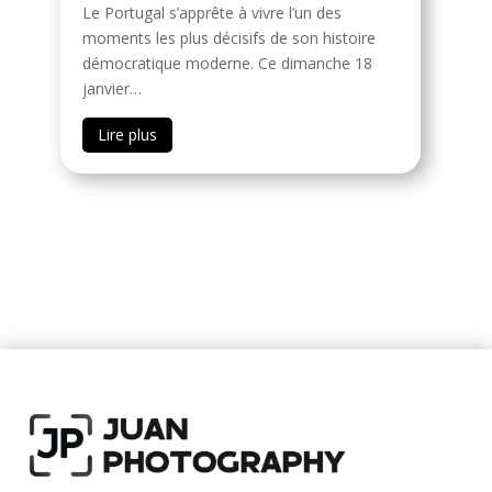
Le Portugal s’apprête à vivre l’un des
Si
moments les plus décisifs de son histoire
fé
démocratique moderne. Ce dimanche 18
de
janvier…
Lire plus