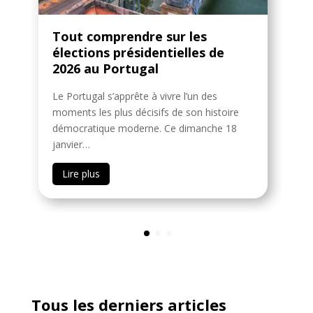
Tout comprendre sur les
C
c
élections présidentielles de
V
2026 au Portugal
P
Le Portugal s’apprête à vivre l’un des
Si
moments les plus décisifs de son histoire
fé
démocratique moderne. Ce dimanche 18
de
janvier…
Lire plus
Tous les derniers articles